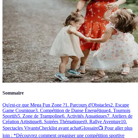
Sommaire
Qu'est-ce que Mega Fun Zone ?
1. Parcours d'Obstacles
2. Escape
Game Cosmique
3. Compétition de Danse Énergétique
4. Tournois
Sportifs
5. Zone de Trampoline
6. Activités Aquatiques
7. Ateliers de
Création Artistique
8. Soirées Thématiques
9. Rallye Aventure
10.
Spectacles Vivants
Checklist avant achat
Glossaire
📺 Pour aller plus
loin : *Découvrez comment organiser une compétition sportive