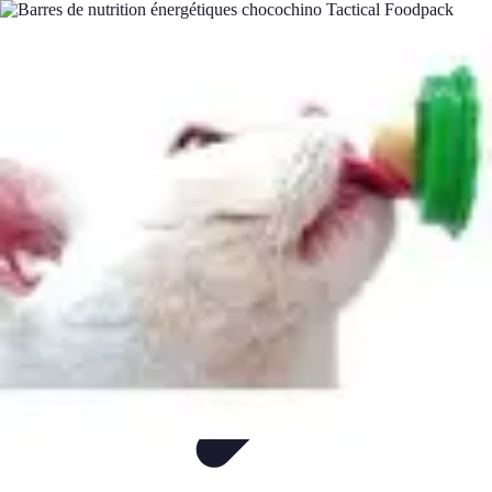
Mega Fun Zone
Tutorial
Événements
Jeux
DIY
Voyages
Mega Fun Zone