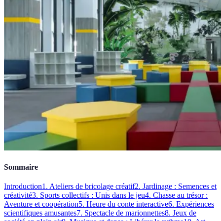
Sommaire
Introduction
1. Ateliers de bricolage créatif
2. Jardinage : Semences et
créativité
3. Sports collectifs : Unis dans le jeu
4. Chasse au trésor :
Aventure et coopération
5. Heure du conte interactive
6. Expériences
scientifiques amusantes
7. Spectacle de marionnettes
8. Jeux de