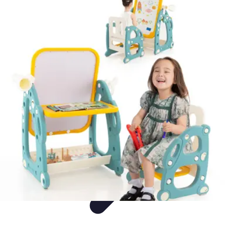
Mega Fun Zone
Tutorial
Événements
Jeux
DIY
Voyages
Mega Fun Zone