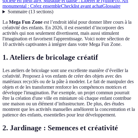
société en plein air
9. Musique et danse : Libérer le rythme
10. Art
monumental : Créez ensemble
Checklist avant achat
Glossaire
Sommaire
(
13
sections
)
La
Mega Fun Zone
est l’endroit idéal pour donner libre cours à la
créativité des enfants. En 2026, il est essentiel d’incorporer des
activités qui non seulement divertissent, mais aussi stimulent
l'imagination et favorisent l'apprentissage. Voici notre sélection de
10 activités captivantes à intégrer dans votre Mega Fun Zone.
1. Ateliers de bricolage créatif
Les ateliers de bricolage sont une excellente manière d’éveiller la
créativité. Proposez à vos enfants de créer des objets avec des
matériaux recyclés ou de la pâte à modeler. Le fait de manipuler des
objets et de les transformer renforce les compétences motrices et
développe l'imagination. Par exemple, un projet commun pourrait
être la création d'une ville en miniature où chaque enfant contribue
une maison ou un élément d’infrastructure. De plus, des études
montrent que les activités manuelles améliorent la concentration et la
patience des enfants, essentielles pour leur développement.
2. Jardinage : Semences et créativité