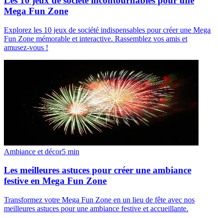
Les 10 jeux de société incontournables pour une
Mega Fun Zone
Explorez les 10 jeux de société indispensables pour créer une Mega
Fun Zone mémorable et interactive. Rassemblez vos amis et
amusez-vous !
Ambiance et décor
5
min
Les meilleures astuces pour créer une ambiance
festive en Mega Fun Zone
Transformez votre Mega Fun Zone en un lieu de fête avec nos
meilleures astuces pour une ambiance festive et accueillante.