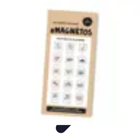
Mega Fun Zone
Tutorial
Événements
Jeux
DIY
Voyages
Mega Fun Zone