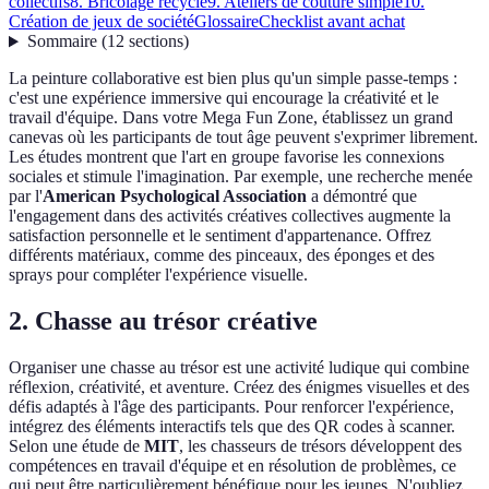
collectifs
8. Bricolage recyclé
9. Ateliers de couture simple
10.
Création de jeux de société
Glossaire
Checklist avant achat
Sommaire
(
12
sections
)
La peinture collaborative est bien plus qu'un simple passe-temps :
c'est une expérience immersive qui encourage la créativité et le
travail d'équipe. Dans votre Mega Fun Zone, établissez un grand
canevas où les participants de tout âge peuvent s'exprimer librement.
Les études montrent que l'art en groupe favorise les connexions
sociales et stimule l'imagination. Par exemple, une recherche menée
par l'
American Psychological Association
a démontré que
l'engagement dans des activités créatives collectives augmente la
satisfaction personnelle et le sentiment d'appartenance. Offrez
différents matériaux, comme des pinceaux, des éponges et des
sprays pour compléter l'expérience visuelle.
2. Chasse au trésor créative
Organiser une chasse au trésor est une activité ludique qui combine
réflexion, créativité, et aventure. Créez des énigmes visuelles et des
défis adaptés à l'âge des participants. Pour renforcer l'expérience,
intégrez des éléments interactifs tels que des QR codes à scanner.
Selon une étude de
MIT
, les chasseurs de trésors développent des
compétences en travail d'équipe et en résolution de problèmes, ce
qui peut être particulièrement bénéfique pour les jeunes. N'oubliez