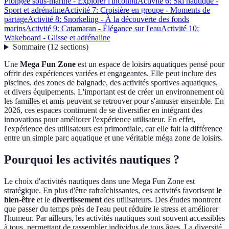
Plongée sous-marine - Explorer l'inconnu
Activité 6: Ski nautique -
Sport et adrénaline
Activité 7: Croisière en groupe - Moments de
partage
Activité 8: Snorkeling - À la découverte des fonds
marins
Activité 9: Catamaran - Élégance sur l'eau
Activité 10:
Wakeboard - Glisse et adrénaline
Sommaire
(
12
sections
)
Une
Mega Fun Zone
est un espace de loisirs aquatiques pensé pour
offrir des expériences variées et engageantes. Elle peut inclure des
piscines, des zones de baignade, des activités sportives aquatiques,
et divers équipements. L'important est de créer un environnement où
les familles et amis peuvent se retrouver pour s'amuser ensemble. En
2026, ces espaces continuent de se diversifier en intégrant des
innovations pour améliorer l'expérience utilisateur. En effet,
l'expérience des utilisateurs est primordiale, car elle fait la différence
entre un simple parc aquatique et une véritable méga zone de loisirs.
Pourquoi les activités nautiques ?
Le choix d'activités nautiques dans une Mega Fun Zone est
stratégique. En plus d'être rafraîchissantes, ces activités favorisent
le
bien-être
et le
divertissement
des utilisateurs. Des études montrent
que passer du temps près de l'eau peut réduire le stress et améliorer
l'humeur. Par ailleurs, les activités nautiques sont souvent accessibles
à tous, permettant de rassembler individus de tous âges. La diversité