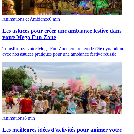
Animations et Ambiance
6
min
Les astuces pour créer une ambiance festive dans
votre Mega Fun Zone
Transformez votre Mega Fun Zone en un lieu de fête dynamique
avec nos astuces pratiques pour une ambiance festive réussie.
Animations
6
min
Les meilleures idées d'activités pour animer votre