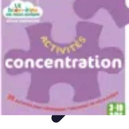
Mega Fun Zone
Tutorial
Événements
Jeux
DIY
Voyages
Mega Fun Zone