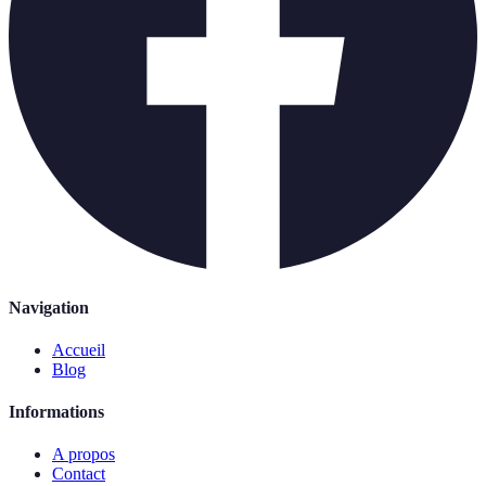
Navigation
Accueil
Blog
Informations
A propos
Contact