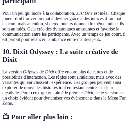
participatif
Pour un jeu qui incite à la collaboration,
Just One
est idéal. Chaque
joueur doit trouver un mot à deviner grâce à des indices d’un mot
chacun, mais attention, si deux joueurs donnent le même indice, ils
sont annulés. Cela crée des dynamiques amusantes et favorise la
communication entre les participants. Avec un temps de jeu court, il
est parfait pour relancer l'ambiance entre d'autres jeux.
10. Dixit Odyssey : La suite créative de
Dixit
La version
Odyssey
de
Dixit
offre encore plus de cartes et de
possibilités d'interaction. Les règles sont similaires, mais avec des
variantes qui enrichissent l'expérience. Les groupes peuvent ainsi
explorer de nouvelles histoires tout en restant centrés sur leur
créativité. Pour ceux qui ont aimé le premier
Dixit
, cette version est
un choix évident pour dynamiser vos événements dans la Mega Fun
Zone.
📺 Pour aller plus loin :