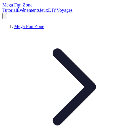
Mega Fun Zone
Tutorial
Événements
Jeux
DIY
Voyages
Mega Fun Zone