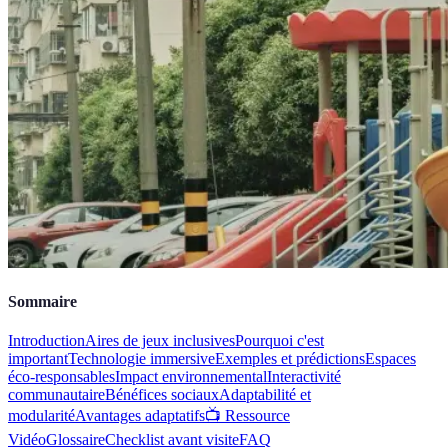
Sommaire
Introduction
Aires de jeux inclusives
Pourquoi c'est
important
Technologie immersive
Exemples et prédictions
Espaces
éco-responsables
Impact environnemental
Interactivité
communautaire
Bénéfices sociaux
Adaptabilité et
modularité
Avantages adaptatifs
📺 Ressource
Vidéo
Glossaire
Checklist avant visite
FAQ