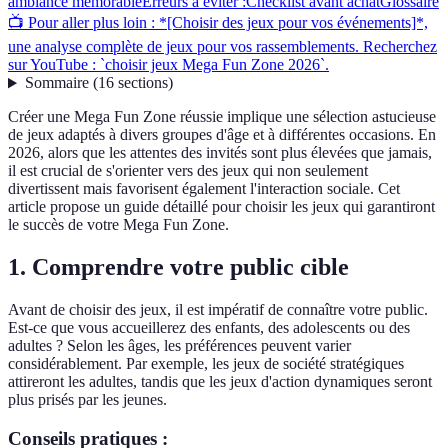
ambiance mémorable
Erreurs à éviter :
Checklist avant achat
Glossaire
📺 Pour aller plus loin : *[Choisir des jeux pour vos événements]*,
une analyse complète de jeux pour vos rassemblements. Recherchez
sur YouTube : `choisir jeux Mega Fun Zone 2026`.
Sommaire
(
16
sections
)
Créer une Mega Fun Zone réussie implique une sélection astucieuse
de jeux adaptés à divers groupes d'âge et à différentes occasions. En
2026, alors que les attentes des invités sont plus élevées que jamais,
il est crucial de s'orienter vers des jeux qui non seulement
divertissent mais favorisent également l'interaction sociale. Cet
article propose un guide détaillé pour choisir les jeux qui garantiront
le succès de votre Mega Fun Zone.
1. Comprendre votre public cible
Avant de choisir des jeux, il est impératif de connaître votre public.
Est-ce que vous accueillerez des enfants, des adolescents ou des
adultes ? Selon les âges, les préférences peuvent varier
considérablement. Par exemple, les jeux de société stratégiques
attireront les adultes, tandis que les jeux d'action dynamiques seront
plus prisés par les jeunes.
Conseils pratiques :