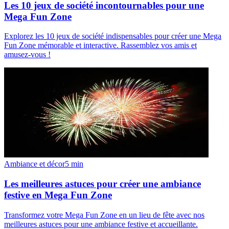
Les 10 jeux de société incontournables pour une
Mega Fun Zone
Explorez les 10 jeux de société indispensables pour créer une Mega
Fun Zone mémorable et interactive. Rassemblez vos amis et
amusez-vous !
Ambiance et décor
5
min
Les meilleures astuces pour créer une ambiance
festive en Mega Fun Zone
Transformez votre Mega Fun Zone en un lieu de fête avec nos
meilleures astuces pour une ambiance festive et accueillante.