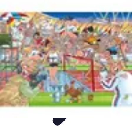
Mega Fun Zone
Tutorial
Événements
Jeux
DIY
Voyages
Mega Fun Zone