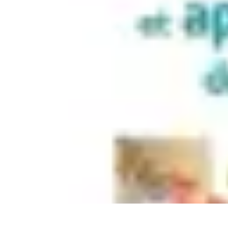
Mega Fun Zone
Tutorial
Événements
Jeux
DIY
Voyages
Mega Fun Zone