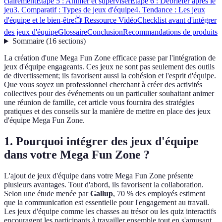
clairement
Étape 5 : Animer et superviser
Étape 6 : Débriefer après le
jeu
3. Comparatif : Types de jeux d'équipe
4. Tendance : Les jeux
d'équipe et le bien-être
📺 Ressource Vidéo
Checklist avant d'intégrer
des jeux d'équipe
Glossaire
Conclusion
Recommandations de produits
Sommaire
(
16
sections
)
La création d'une Mega Fun Zone efficace passe par l'intégration de
jeux d'équipe engageants. Ces jeux ne sont pas seulement des outils
de divertissement; ils favorisent aussi la cohésion et l'esprit d'équipe.
Que vous soyez un professionnel cherchant à créer des activités
collectives pour des événements ou un particulier souhaitant animer
une réunion de famille, cet article vous fournira des stratégies
pratiques et des conseils sur la manière de mettre en place des jeux
d'équipe Mega Fun Zone.
1. Pourquoi intégrer des jeux d'équipe
dans votre Mega Fun Zone ?
L'ajout de jeux d'équipe dans votre Mega Fun Zone présente
plusieurs avantages. Tout d'abord, ils favorisent la collaboration.
Selon une étude menée par
Gallup
, 70 % des employés estiment
que la communication est essentielle pour l'engagement au travail.
Les jeux d'équipe comme les chasses au trésor ou les quiz interactifs
encouragent les participants à travailler ensemble tout en s'amusant.