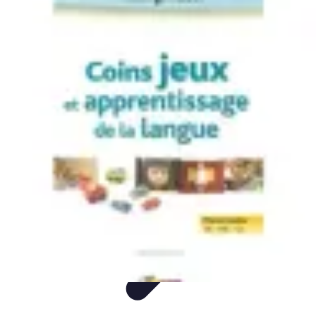
Mega Fun Zone
Tutorial
Événements
Jeux
DIY
Voyages
Mega Fun Zone