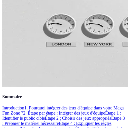
Sommaire
Introduction
1. Pourquoi intégrer des jeux d'équipe dans votre Mega
Fun Zone ?
2. Étape par étape : Intégrer des jeux d'équipe
Étape 1 :
Identifier le public cible
Étape 2 : Choisir des jeux appropriés
Étape 3
: Préparer le matériel nécessaire
Étape 4 : Expliquer les règles