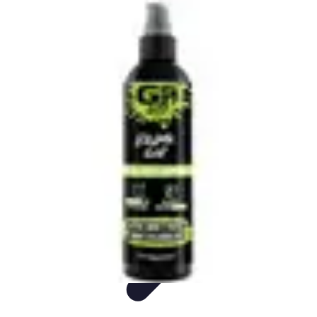
Mega Fun Zone
Tutorial
Événements
Jeux
DIY
Voyages
Mega Fun Zone