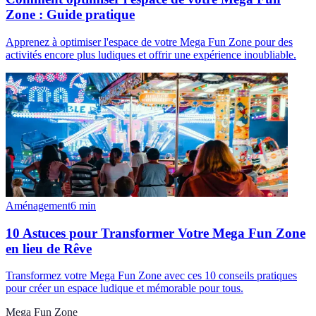
Zone : Guide pratique
Apprenez à optimiser l'espace de votre Mega Fun Zone pour des
activités encore plus ludiques et offrir une expérience inoubliable.
Aménagement
6
min
10 Astuces pour Transformer Votre Mega Fun Zone
en lieu de Rêve
Transformez votre Mega Fun Zone avec ces 10 conseils pratiques
pour créer un espace ludique et mémorable pour tous.
Mega Fun Zone