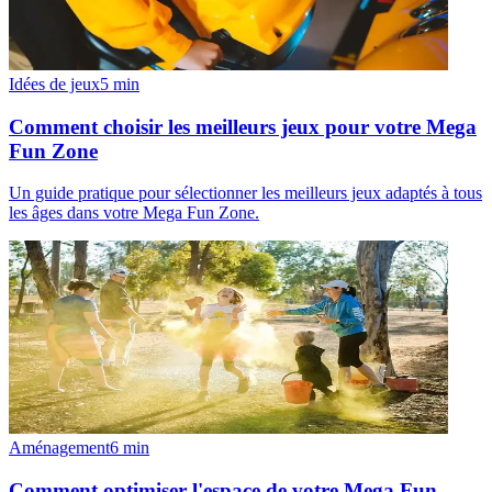
Idées de jeux
5
min
Comment choisir les meilleurs jeux pour votre Mega
Fun Zone
Un guide pratique pour sélectionner les meilleurs jeux adaptés à tous
les âges dans votre Mega Fun Zone.
Aménagement
6
min
Comment optimiser l'espace de votre Mega Fun