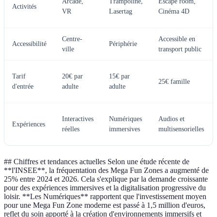
Arcade,
Trampoline,
Escape room,
Activités
VR
Lasertag
Cinéma 4D
Centre-
Accessible en
Accessibilité
Périphérie
ville
transport public
Tarif
20€ par
15€ par
25€ famille
d'entrée
adulte
adulte
Interactives
Numériques
Audios et
Expériences
réelles
immersives
multisensorielles
## Chiffres et tendances actuelles Selon une étude récente de
**l'INSEE**, la fréquentation des Mega Fun Zones a augmenté de
25% entre 2024 et 2026. Cela s'explique par la demande croissante
pour des expériences immersives et la digitalisation progressive du
loisir. **Les Numériques** rapportent que l'investissement moyen
pour une Mega Fun Zone moderne est passé à 1,5 million d'euros,
reflet du soin apporté à la création d'environnements immersifs et