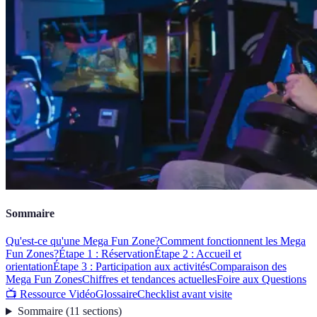
Sommaire
Qu'est-ce qu'une Mega Fun Zone?
Comment fonctionnent les Mega
Fun Zones?
Étape 1 : Réservation
Étape 2 : Accueil et
orientation
Étape 3 : Participation aux activités
Comparaison des
Mega Fun Zones
Chiffres et tendances actuelles
Foire aux Questions
📺 Ressource Vidéo
Glossaire
Checklist avant visite
Sommaire
(
11
sections
)