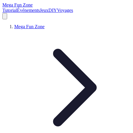
Mega Fun Zone
Tutorial
Événements
Jeux
DIY
Voyages
Mega Fun Zone