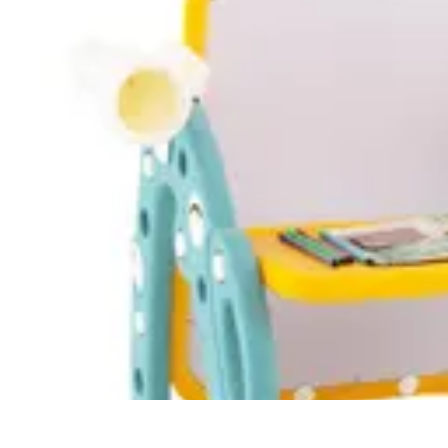
Mega Fun Zone
Tutorial
Événements
Jeux
DIY
Voyages
Mega Fun Zone