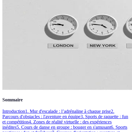
Sommaire
Introduction
1. Mur d'escalade : l’adrénaline à chaque prise
2.
Parcours d'obstacles : l'aventure en équipe
3. Sports de raquette : fun
et compétition
4. Zones de réalité virtuelle : des expériences
inédites
5. Cours de danse en groupe : bouger en s'amusant
6. Sports