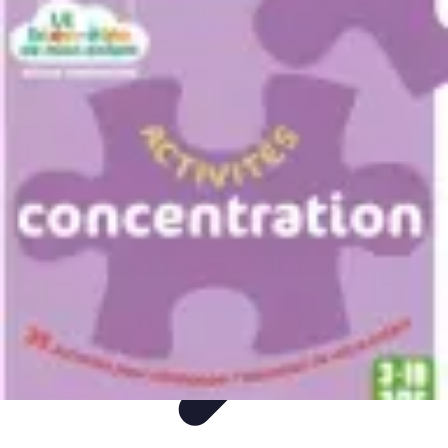
Mega Fun Zone
Tutorial
Événements
Jeux
DIY
Voyages
Mega Fun Zone