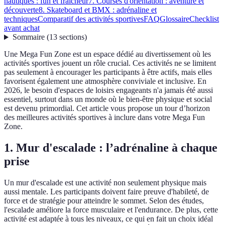
nautiques : fun et fraîcheur
7. Courses d'orientation : aventure et
découverte
8. Skateboard et BMX : adrénaline et
techniques
Comparatif des activités sportives
FAQ
Glossaire
Checklist
avant achat
Sommaire
(
13
sections
)
Une Mega Fun Zone est un espace dédié au divertissement où les
activités sportives jouent un rôle crucial. Ces activités ne se limitent
pas seulement à encourager les participants à être actifs, mais elles
favorisent également une atmosphère conviviale et inclusive. En
2026, le besoin d'espaces de loisirs engageants n'a jamais été aussi
essentiel, surtout dans un monde où le bien-être physique et social
est devenu primordial. Cet article vous propose un tour d’horizon
des meilleures activités sportives à inclure dans votre Mega Fun
Zone.
1. Mur d'escalade : l’adrénaline à chaque
prise
Un mur d'escalade est une activité non seulement physique mais
aussi mentale. Les participants doivent faire preuve d'habileté, de
force et de stratégie pour atteindre le sommet. Selon des études,
l'escalade améliore la force musculaire et l'endurance. De plus, cette
activité est adaptée à tous les niveaux, ce qui en fait un choix idéal