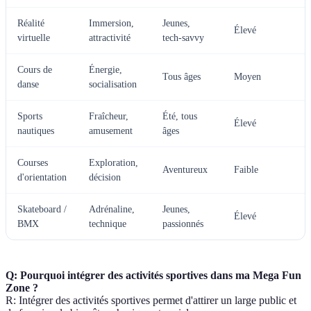
Réalité
Immersion,
Jeunes,
Élevé
virtuelle
attractivité
tech-savvy
Cours de
Énergie,
Tous âges
Moyen
danse
socialisation
Sports
Fraîcheur,
Été, tous
Élevé
nautiques
amusement
âges
Courses
Exploration,
Aventureux
Faible
d'orientation
décision
Skateboard /
Adrénaline,
Jeunes,
Élevé
BMX
technique
passionnés
Q: Pourquoi intégrer des activités sportives dans ma Mega Fun
Zone ?
R: Intégrer des activités sportives permet d'attirer un large public et