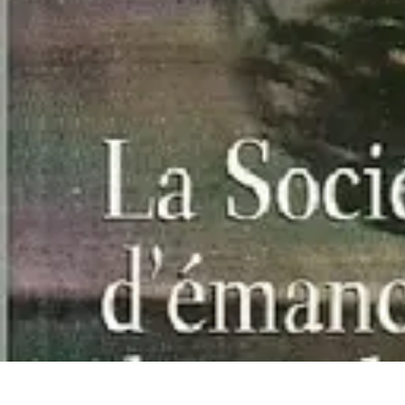
Mega Fun Zone
Tutorial
Événements
Jeux
DIY
Voyages
Mega Fun Zone