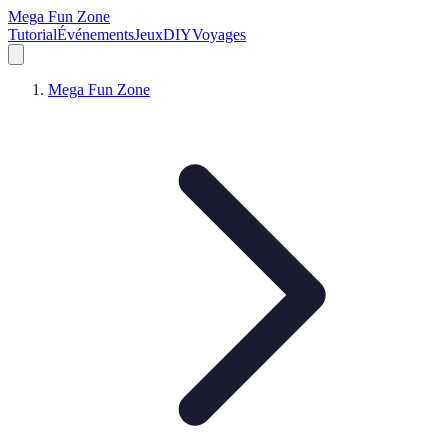
Mega Fun Zone
Tutorial
Événements
Jeux
DIY
Voyages
Mega Fun Zone