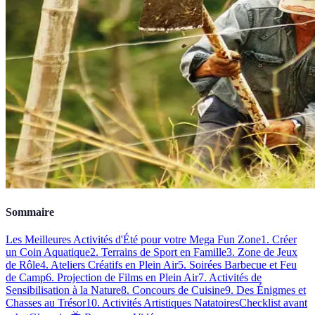
Sommaire
Les Meilleures Activités d'Été pour votre Mega Fun Zone
1. Créer
un Coin Aquatique
2. Terrains de Sport en Famille
3. Zone de Jeux
de Rôle
4. Ateliers Créatifs en Plein Air
5. Soirées Barbecue et Feu
de Camp
6. Projection de Films en Plein Air
7. Activités de
Sensibilisation à la Nature
8. Concours de Cuisine
9. Des Énigmes et
Chasses au Trésor
10. Activités Artistiques Natatoires
Checklist avant