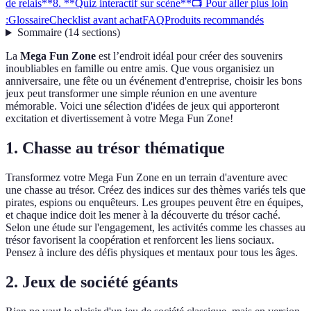
de relais**
8. **Quiz interactif sur scène**
📺 Pour aller plus loin
:
Glossaire
Checklist avant achat
FAQ
Produits recommandés
Sommaire
(
14
sections
)
La
Mega Fun Zone
est l’endroit idéal pour créer des souvenirs
inoubliables en famille ou entre amis. Que vous organisiez un
anniversaire, une fête ou un événement d'entreprise, choisir les bons
jeux peut transformer une simple réunion en une aventure
mémorable. Voici une sélection d'idées de jeux qui apporteront
excitation et divertissement à votre Mega Fun Zone!
1.
Chasse au trésor thématique
Transformez votre Mega Fun Zone en un terrain d'aventure avec
une chasse au trésor. Créez des indices sur des thèmes variés tels que
pirates, espions ou enquêteurs. Les groupes peuvent être en équipes,
et chaque indice doit les mener à la découverte du trésor caché.
Selon une étude sur l'engagement, les activités comme les chasses au
trésor favorisent la coopération et renforcent les liens sociaux.
Pensez à inclure des défis physiques et mentaux pour tous les âges.
2.
Jeux de société géants