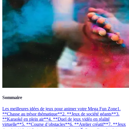
Sommaire
Les meilleures idées de jeux pour animer votre Mega Fun Zone
1.
**Chasse au trésor thématique**
2. **Jeux de société géants**
3.
**Karaoké en plein air**
4. **Duel de jeux vidéo en réalité
virtuelle**
5. **Course d’obstacles**
6. **Atelier créatif**
7. **Jeux