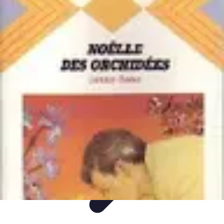
Mega Fun Zone
Tutorial
Événements
Jeux
DIY
Voyages
Mega Fun Zone