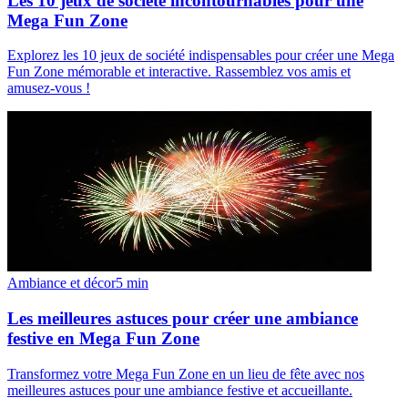
Les 10 jeux de société incontournables pour une
Mega Fun Zone
Explorez les 10 jeux de société indispensables pour créer une Mega
Fun Zone mémorable et interactive. Rassemblez vos amis et
amusez-vous !
Ambiance et décor
5
min
Les meilleures astuces pour créer une ambiance
festive en Mega Fun Zone
Transformez votre Mega Fun Zone en un lieu de fête avec nos
meilleures astuces pour une ambiance festive et accueillante.