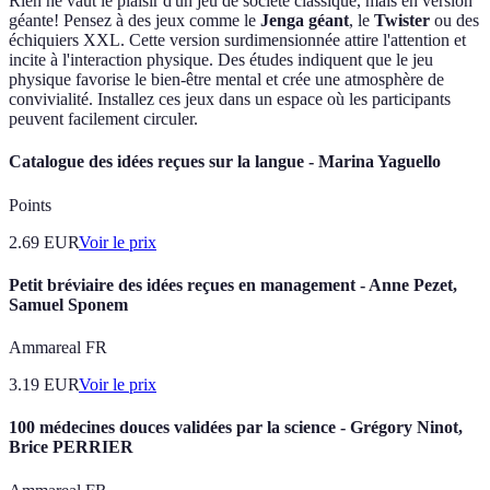
Rien ne vaut le plaisir d'un jeu de société classique, mais en version
géante! Pensez à des jeux comme le
Jenga géant
, le
Twister
ou des
échiquiers XXL. Cette version surdimensionnée attire l'attention et
incite à l'interaction physique. Des études indiquent que le jeu
physique favorise le bien-être mental et crée une atmosphère de
convivialité. Installez ces jeux dans un espace où les participants
peuvent facilement circuler.
Catalogue des idées reçues sur la langue - Marina Yaguello
Points
2.69
EUR
Voir le prix
Petit bréviaire des idées reçues en management - Anne Pezet,
Samuel Sponem
Ammareal FR
3.19
EUR
Voir le prix
100 médecines douces validées par la science - Grégory Ninot,
Brice PERRIER