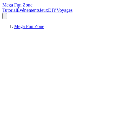
Mega Fun Zone
Tutorial
Événements
Jeux
DIY
Voyages
Mega Fun Zone