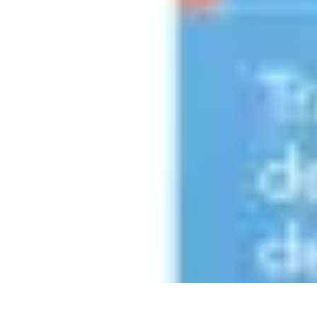
Mega Fun Zone
Tutorial
Événements
Jeux
DIY
Voyages
Mega Fun Zone