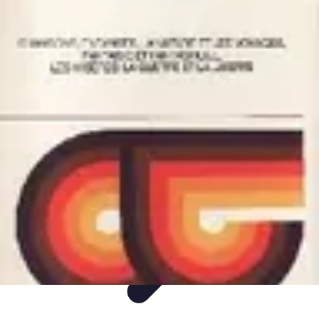
Mega Fun Zone
Tutorial
Événements
Jeux
DIY
Voyages
Mega Fun Zone