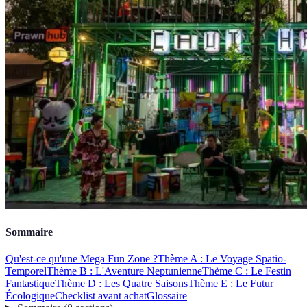
Sommaire
Qu'est-ce qu'une Mega Fun Zone ?
Thème A : Le Voyage Spatio-
Temporel
Thème B : L'Aventure Neptunienne
Thème C : Le Festin
Fantastique
Thème D : Les Quatre Saisons
Thème E : Le Futur
Écologique
Checklist avant achat
Glossaire